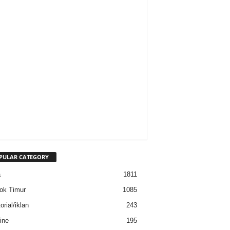
PULAR CATEGORY
a
1811
ok Timur
1085
rial/iklan
243
ine
195