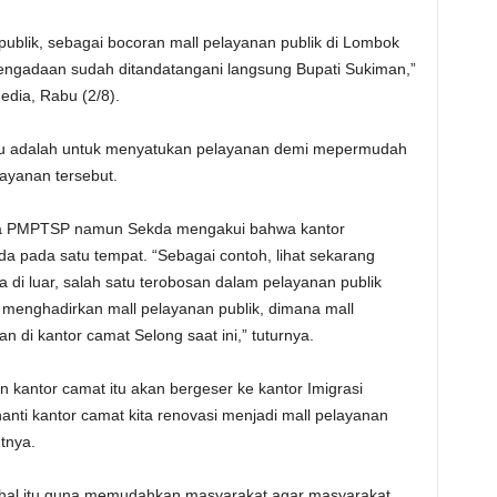
 publik, sebagai bocoran mall pelayanan publik di Lombok
ngadaan sudah ditandatangani langsung Bupati Sukiman,”
edia, Rabu (2/8).
tu adalah untuk menyatukan pelayanan demi mepermudah
yanan tersebut.
ada PMPTSP namun Sekda mengakui bahwa kantor
ada pada satu tempat. “Sebagai contoh, lihat sekarang
 di luar, salah satu terobosan dalam pelayanan publik
n menghadirkan mall pelayanan publik, dimana mall
n di kantor camat Selong saat ini,” tuturnya.
 kantor camat itu akan bergeser ke kantor Imigrasi
nti kantor camat kita renovasi menjadi mall pelayanan
tnya.
al itu guna memudahkan masyarakat agar masyarakat