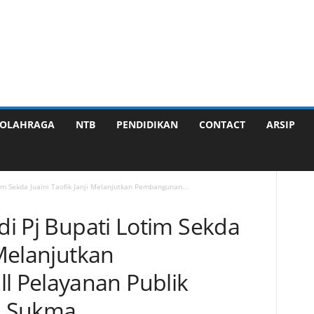
OLAHRAGA
NTB
PENDIDIKAN
CONTACT
ARSIP
tim Sekda Juaini Taofik Janji Melanjutkan Pembangunan...
adi Pj Bupati Lotim Sekda
 Melanjutkan
 Pelayanan Publik
m Sukma