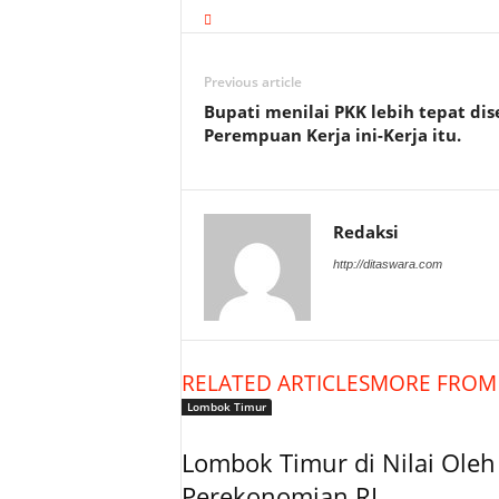
Previous article
Bupati menilai PKK lebih tepat di
Perempuan Kerja ini-Kerja itu.
Redaksi
http://ditaswara.com
RELATED ARTICLES
MORE FROM
Lombok Timur
Lombok Timur di Nilai Oleh
Perekonomian RI