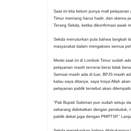
Saat ini kita belum punya mall pelayanan
Timur memang harus hadir, dan skema pe
Terang Sekda, ketika dikonfirmasi awak m
Sekda menuturkan pula bahwa langkah i
masyarakat dalam mengakses semua pela
Meski saat ini di Lombok Timur sudah 
pelayanan masih tercerai berai tidak ber
Samsat masih ada di luar, BPJS masih ada
kalau saya ditanya, saya Insya Allah aka
pelayanan pablik tersebut akan ditempatka
“Pak Bupati Sukiman pun sudah setuju dan
sekarang didekatkan dengan penduduk, na
pablik dekat juga dengan PMPTSP,” Lanju
Sekda menekankan bahwa dilakukannya h