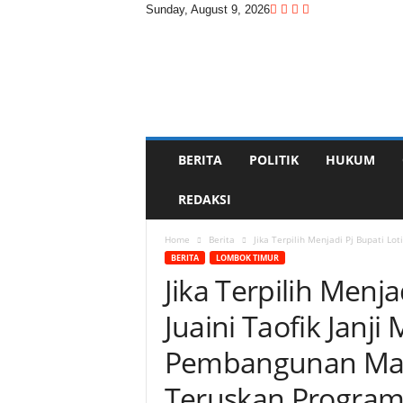
Sunday, August 9, 2026
D
i
t
a
s
w
a
BERITA
POLITIK
HUKUM
r
a
REDAKSI
Home
Berita
Jika Terpilih Menjadi Pj Bupati Lo
BERITA
LOMBOK TIMUR
Jika Terpilih Menj
Juaini Taofik Janji
Pembangunan Mall
Teruskan Progra