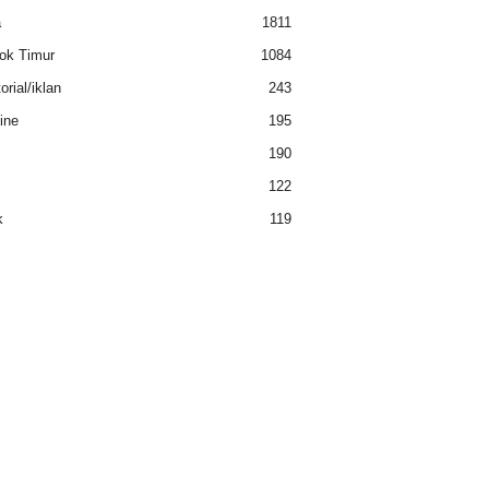
a
1811
ok Timur
1084
rial/iklan
243
ine
195
190
122
k
119