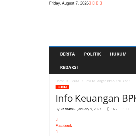
Friday, August 7, 2026
D
i
t
a
s
w
a
BERITA
POLITIK
HUKUM
r
a
REDAKSI
Home
Berita
Info Keuangan BPKAD NTB Ke 1
BERITA
Info Keuangan BP
By
Redaksi
-
January 9, 2023
165
0
Facebook