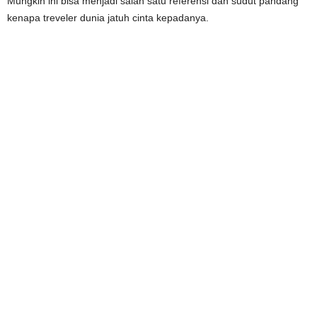
Mungkin ini bisa menjadi salah satu referensi dan sudut pandang
kenapa treveler dunia jatuh cinta kepadanya.