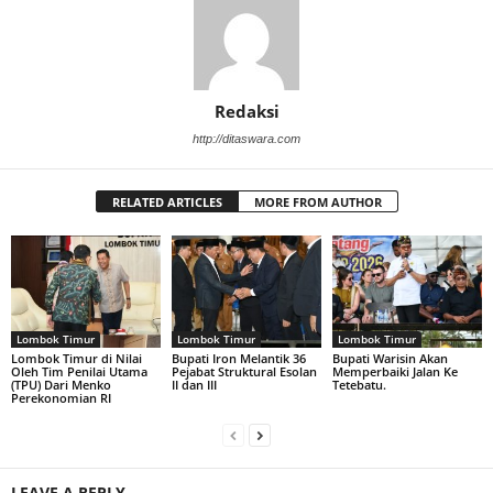
Redaksi
http://ditaswara.com
RELATED ARTICLES
MORE FROM AUTHOR
Lombok Timur
Lombok Timur
Lombok Timur
Lombok Timur di Nilai
Bupati Iron Melantik 36
Bupati Warisin Akan
Oleh Tim Penilai Utama
Pejabat Struktural Esolan
Memperbaiki Jalan Ke
(TPU) Dari Menko
II dan III
Tetebatu.
Perekonomian RI
LEAVE A REPLY