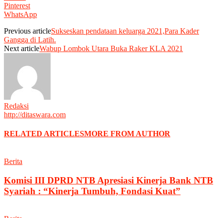
Pinterest
WhatsApp
Previous article
Sukseskan pendataan keluarga 2021,Para Kader
Gangga di Latih.
Next article
Wabup Lombok Utara Buka Raker KLA 2021
Redaksi
http://ditaswara.com
RELATED ARTICLES
MORE FROM AUTHOR
Berita
Komisi III DPRD NTB Apresiasi Kinerja Bank NTB
Syariah : “Kinerja Tumbuh, Fondasi Kuat”