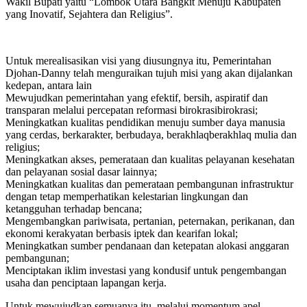
Wakil Bupati yaitu “Lombok Utara Bangkit Menuju Kabupaten
yang Inovatif, Sejahtera dan Religius”.
Untuk merealisasikan visi yang diusungnya itu, Pemerintahan
Djohan-Danny telah menguraikan tujuh misi yang akan dijalankan
kedepan, antara lain
Mewujudkan pemerintahan yang efektif, bersih, aspiratif dan
transparan melalui percepatan reformasi birokrasibirokrasi;
Meningkatkan kualitas pendidikan menuju sumber daya manusia
yang cerdas, berkarakter, berbudaya, berakhlaqberakhlaq mulia dan
religius;
Meningkatkan akses, pemerataan dan kualitas pelayanan kesehatan
dan pelayanan sosial dasar lainnya;
Meningkatkan kualitas dan pemerataan pembangunan infrastruktur
dengan tetap memperhatikan kelestarian lingkungan dan
ketangguhan terhadap bencana;
Mengembangkan pariwisata, pertanian, peternakan, perikanan, dan
ekonomi kerakyatan berbasis iptek dan kearifan lokal;
Meningkatkan sumber pendanaan dan ketepatan alokasi anggaran
pembangunan;
Menciptakan iklim investasi yang kondusif untuk pengembangan
usaha dan penciptaan lapangan kerja.
Untuk mewujudkan semuanya itu, melalui momentum apel