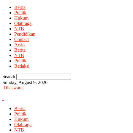
Berita
Politik
Hukum
Olahraga
NTB
Pendidikan
Contact
Arsip
Berita
NTB
Politik
Redaksi
Search
Sunday, August 9, 2026
Ditaswara
Berita
Politik
Hukum
Olahraga
NTB