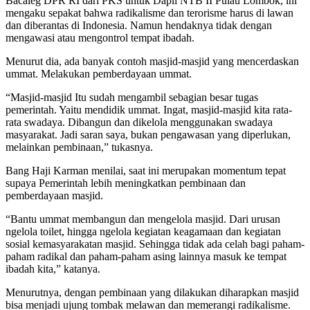
Bacaleg DPR RI dari PKS untuk Dapil NTB II Pulau Lombok, ini
mengaku sepakat bahwa radikalisme dan terorisme harus di lawan
dan diberantas di Indonesia. Namun hendaknya tidak dengan
mengawasi atau mengontrol tempat ibadah.
Menurut dia, ada banyak contoh masjid-masjid yang mencerdaskan
ummat. Melakukan pemberdayaan ummat.
“Masjid-masjid Itu sudah mengambil sebagian besar tugas
pemerintah. Yaitu mendidik ummat. Ingat, masjid-masjid kita rata-
rata swadaya. Dibangun dan dikelola menggunakan swadaya
masyarakat. Jadi saran saya, bukan pengawasan yang diperlukan,
melainkan pembinaan,” tukasnya.
Bang Haji Karman menilai, saat ini merupakan momentum tepat
supaya Pemerintah lebih meningkatkan pembinaan dan
pemberdayaan masjid.
“Bantu ummat membangun dan mengelola masjid. Dari urusan
ngelola toilet, hingga ngelola kegiatan keagamaan dan kegiatan
sosial kemasyarakatan masjid. Sehingga tidak ada celah bagi paham-
paham radikal dan paham-paham asing lainnya masuk ke tempat
ibadah kita,” katanya.
Menurutnya, dengan pembinaan yang dilakukan diharapkan masjid
bisa menjadi ujung tombak melawan dan memerangi radikalisme.