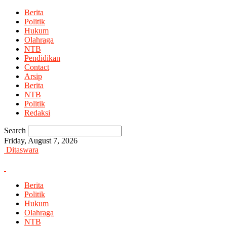
Berita
Politik
Hukum
Olahraga
NTB
Pendidikan
Contact
Arsip
Berita
NTB
Politik
Redaksi
Search
Friday, August 7, 2026
Ditaswara
Berita
Politik
Hukum
Olahraga
NTB