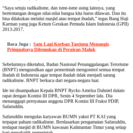
“Saya setuju radikalisme, dan isme-isme asing lainnya, yang
bertentangan dengan nilai-nilai bangsa kita harus dilawan. Dan itu
bisa dilakukan melalui masjid atau tempat ibadah,” tegas Bang Haji
Karman yang juga Ketum Gerakan Pemuda Islam Indonesia (GPII)
2013-2017.
Baca Juga :
Satu Lagi Korban Tanjung Menangis
Pringgabaya Ditemukan di Perairan Maluk
Sebelumnya diketahui, Badan Nasional Penanggulangan Terorisme
(BNPT) mengusulkan agar pemerintah mengontrol semua tempat
ibadah di Indonesia agar tempat ibadah tidak menjadi sarang
radikalisme. BNPT berkaca dari negara-negara luar.
Ide ini disampaikan Kepala BNPT Rycko Amelza Dahniel dalam
rapat dengan Komisi III DPR, Senin 4 September lalu. Dia
menanggapi pernyataan anggota DPR Komisi III Fraksi PDIP,
Safaruddin.
Safaruddin mengulas karyawan BUMN yakni PT KAI yang
terpapar paham radikalisme. Berdasarkan pengamatan Safaruddin,
terdapat masjid di BUMN kawasan Kalimantan Timur yang setiap
hari mengkritik pemerintah.