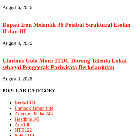
August 6, 2026
Bupati Iron Melantik 36 Pejabat Struktural Esolan
II dan III
August 4, 2026
Glorious Golo Mori: ITDC Dorong Talenta Lokal
sebagai Penggerak Pariwisata Berkelanjutan
August 3, 2026
POPULAR CATEGORY
Berita
1811
Lombok Timur
1084
Advetorial/iklan
243
Headline
195
Adv
190
NTB
122
Politik
119