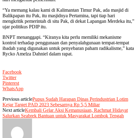
“Ya memang kalau kami di Kalimantan Timur Pak, ada masjid di
Balikpapan itu Pak, itu masjidnya Pertamina, tapi tiap hari
mengkritik pemerintah di situ Pak, di dekat Lapangan Merdeka itu,”
ujar politikus PDIP itu.
BNPT menanggapi. “Kiranya kita perlu memiliki mekanisme
kontrol terhadap penggunaan dan penyalahgunaan tempat-tempat
ibadah yang digunakan untuk penyebaran paham radikalisme,” kata
Rycko Amelza Dahniel dalam rapat.
Facebook
Twitter
Pinterest
WhatsApp
Previous article
Pupus Sudah Harapan Dinas Perindustrian Lotim
Kejar Target PAD 2023 Sebesarnya Rp 5,5 Miliar
Next article
Kembali Gelar Aksi Kemanusiaan, Rachmat Hidayat
Salurkan Seabrek Bantuan untuk Masyarakat Lombok Tengah