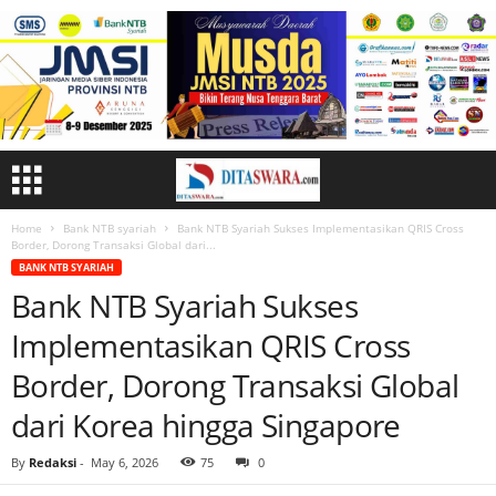
Home
Bank NTB syariah
Bank NTB Syariah Sukses Implementasikan QRIS Cross
Border, Dorong Transaksi Global dari...
BANK NTB SYARIAH
Bank NTB Syariah Sukses
Implementasikan QRIS Cross
Border, Dorong Transaksi Global
dari Korea hingga Singapore
By
Redaksi
-
May 6, 2026
75
0