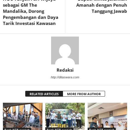
sebagai GM The
Amanah dengan Penuh
Mandalika, Dorong
Tanggung Jawab
Pengembangan dan Daya
Tarik Investasi Kawasan
Redaksi
http://ditaswara.com
RELATED ARTICLES
MORE FROM AUTHOR
Bank NTB syariah
Bank NTB syariah
Bank NTB syariah