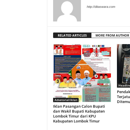
http://ditaswara.com
RELATED ARTICLES
MORE FROM AUTHOR
Headlin
Pendak
Terjatu
Advetorial/iklan
Ditemu
Iklan Pasangan Calon Bupati
dan Wakil Bupati Kabupaten
Lombok Timur dari KPU
Kabupaten Lombok Timur