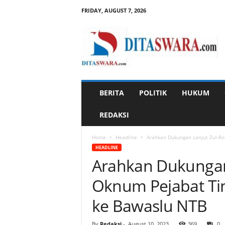
FRIDAY, AUGUST 7, 2026
D
i
t
a
s
w
a
BERITA
POLITIK
HUKUM
r
a
REDAKSI
Home
Headline
Arahkan Dukungan Lanjut Zul-Roh
HEADLINE
Arahkan Dukungan L
Oknum Pejabat Ti
ke Bawaslu NTB
By
Redaksi
-
August 10, 2023
369
0