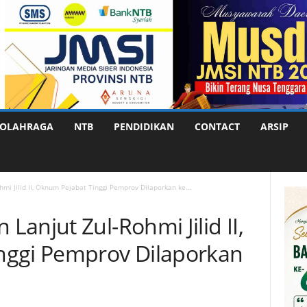
OLAHRAGA
NTB
PENDIDIKAN
CONTACT
ARSIP
mi Jilid II, Oknum Pejabat Tinggi Pemprov Dilaporkan ke...
anjut Zul-Rohmi Jilid II,
nggi Pemprov Dilaporkan